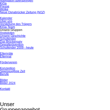
Navigation überspringen
KiGa
Presse
Wolke
Neue Osnabrücker Zeitung (NOZ)
Kalender
Über uns
Vorstellung des Trägers
KiGa-Team
Unsere Gruppen
Anekdoten
Unsere Geschichte
Schulkinder
Das Brückenjahr
Gewaltprävention
Schulkinder 2009 - heute
Elternräte
Elternrat
Förderverein
Konzeption
Spielzeugfreie Zeit
Berufe
Bilder
Bilder 2024
Kontakt
Unser
Gruppenangebot