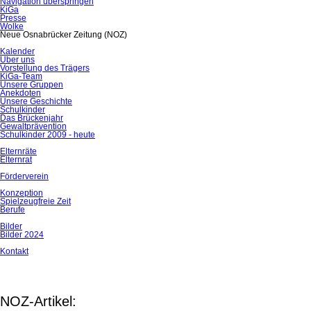
Navigation überspringen
KiGa
Presse
Wolke
Neue Osnabrücker Zeitung (NOZ)
Kalender
Über uns
Vorstellung des Trägers
KiGa-Team
Unsere Gruppen
Anekdoten
Unsere Geschichte
Schulkinder
Das Brückenjahr
Gewaltprävention
Schulkinder 2009 - heute
Elternräte
Elternrat
Förderverein
Konzeption
Spielzeugfreie Zeit
Berufe
Bilder
Bilder 2024
Kontakt
NOZ-Artikel: