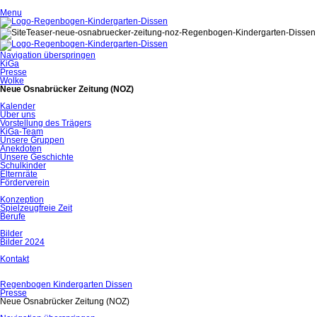
Menu
Navigation überspringen
KiGa
Presse
Wolke
Neue Osnabrücker Zeitung (NOZ)
Kalender
Über uns
Vorstellung des Trägers
KiGa-Team
Unsere Gruppen
Anekdoten
Unsere Geschichte
Schulkinder
Elternräte
Förderverein
Konzeption
Spielzeugfreie Zeit
Berufe
Bilder
Bilder 2024
Kontakt
Regenbogen Kindergarten Dissen
Presse
Neue Osnabrücker Zeitung (NOZ)